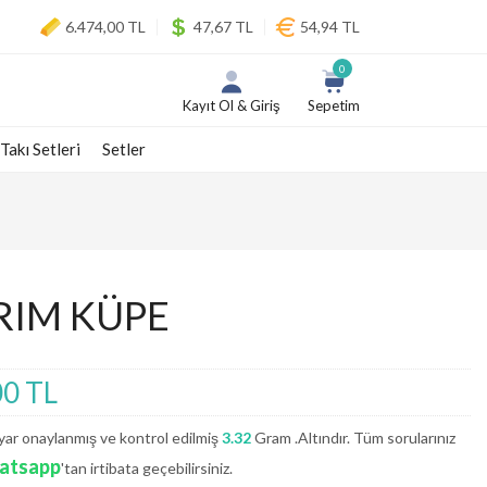
6.474,00 TL
47,67 TL
54,94 TL
0
Kayıt Ol & Giriş
Sepetim
 Takı Setleri
Setler
RIM KÜPE
00 TL
ar onaylanmış ve kontrol edilmiş
3.32
Gram .Altındır. Tüm sorularınız
atsapp
'tan irtibata geçebilirsiniz.