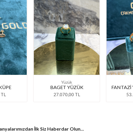
Yüzük
KÜPE
BAGET YÜZÜK
FANTAZİ
 TL
27.070,00 TL
53.
yalarımızdan İlk Siz Haberdar Olun...