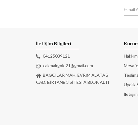
İletişim Bilgileri
Kurum
04125039121
Hakkım
cakmakgold21@gmail.com
Mesafel
BAĞCILAR MAH. EVRİM ALATAŞ
Teslima
CAD. BİRTANE 3 SİTESİ A BLOK ALTI
Üyelik 
İletişim