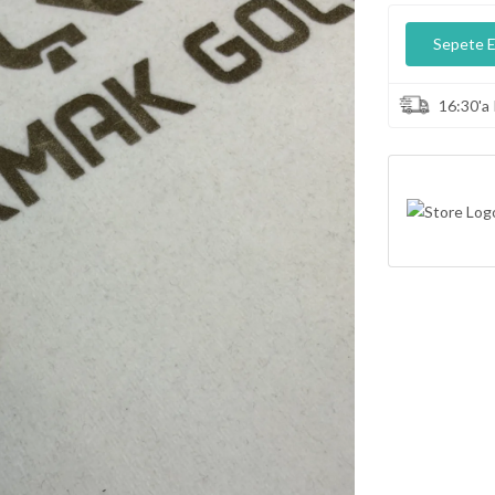
💕 Göz Kamaştıran Pırlanta Ürünlerde %50 İndirim 💕
Sepete E
16:30'a 