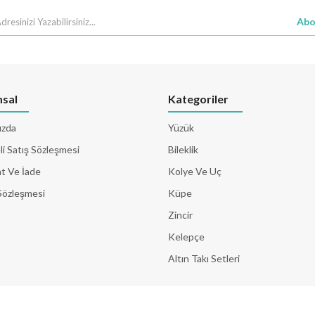
Abo
sal
Kategoriler
ızda
Yüzük
i Satış Sözleşmesi
Bileklik
t Ve İade
Kolye Ve Uç
Sözleşmesi
Küpe
Zincir
Kelepçe
Altın Takı Setleri
© 2026 Tüm Hakları Saklıdır. Yazılım & Tasarım
EgenSoft