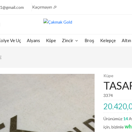
🎉 Işıltının Zarafeti, Fiyatlarla Yarışıyor Fırsatı
Kaçırmayın 🎉
1@gmail.com
💎 Pırlantanın Muhteşem Parıltısı, Şimdi Yarı Fiyata
Sizlerle 💎
🧚🏻‍♀️ Göz Kamaştıran Pırlantalarda Fiyatların
Şaşırtıcılığı🧚🏻‍♀️
olye Ve Uç
Alyans
Küpe
Zincir
Broş
Kelepçe
Altın
💠 Pırlantanın Büyülü Parıltısı, Yarı Fiyata Sizi Bekliyor
💠
💕 Göz Kamaştıran Pırlanta Ürünlerde %50 İndirim 💕
E
🎈 Pırlantanın Işıltısına Şimdi Yarı Fiyata Sahip
Olun 🎈
Küpe
🎉 Işıltının Zarafeti, Fiyatlarla Yarışıyor Fırsatı
TASA
Kaçırmayın 🎉
💎 Pırlantanın Muhteşem Parıltısı, Şimdi Yarı Fiyata
3374
Sizlerle 💎
20.420,
🧚🏻‍♀️ Göz Kamaştıran Pırlantalarda Fiyatların
Şaşırtıcılığı🧚🏻‍♀️
Ürünümüz
14
Ay
💠 Pırlantanın Büyülü Parıltısı, Yarı Fiyata Sizi Bekliyor
wh
için, bizimle
💠