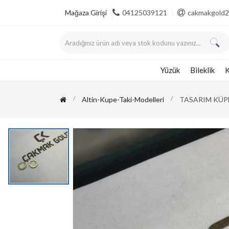
Mağaza Girişi
04125039121
cakmakgold2
Yüzük
Bileklik
K
Altin-Kupe-Taki-Modelleri
TASARIM KÜP