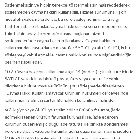
üstlenmeksizin ve hiçbir gerekçe göstermeksizin malı reddederek
sözleşmeden cayma hakkını kullanabilir. Hizmet sunumuna ilişkin
mesafeli sözleşmelerde ise, bu süre sözleşmenin imzalandığı
tarihten itibaren başlar. Cayma hakkı süresi sona ermeden önce,
tüketicinin onayı ile hizmetin ifasına başlanan hizmet
sözleşmelerinde cayma hakkı kullanılamaz. Cayma hakkının
kullanımından kaynaklanan masraflar SATICI’ ya aittir. ALICI, iş bu
sözleşmeyi kabul etmekle, cayma hakkı konusunda bilgilendirildiğini
peşinen kabul eder.
10.2. Cayma hakkının kullanılması için 14 (ondört) günlük süre içinde
SATICI' ya iadeli taahhütlü posta, faks veya eposta ile yazılı
bildirimde bulunulması ve ürünün işbu sözleşmede düzenlenen
"Cayma Hakkı Kullanılamayacak Ürünler" hükümleri çerçevesinde
kullanılmamış olması şarttır. Bu hakkın kullanılması halinde,
a) 3. kişiye veya ALICI’ ya teslim edilen ürünün faturası, (İade
edilmek istenen ürünün faturası kurumsal ise, iade ederken
kurumun düzenlemiş olduğu iade faturası ile birlikte gönderilmesi
gerekmektedir. Faturası kurumlar adına düzenlenen sipariş iadeleri
İADE FATURASI kesilmediği takdirde tamamlanamayacaktır.)