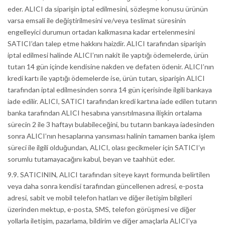
eder. ALICI da siparişin iptal edilmesini, sözleşme konusu ürünün
varsa emsali ile değiştirilmesini ve/veya teslimat süresinin
engelleyici durumun ortadan kalkmasına kadar ertelenmesini
SATICI’dan talep etme hakkını haizdir. ALICI tarafından siparişin
iptal edilmesi halinde ALICI’nın nakit ile yaptığı ödemelerde, ürün
tutarı 14 gün içinde kendisine nakden ve defaten ödenir. ALICI’nın
kredi kartı ile yaptığı ödemelerde ise, ürün tutarı, siparişin ALICI
tarafından iptal edilmesinden sonra 14 gün içerisinde ilgili bankaya
iade edilir. ALICI, SATICI tarafından kredi kartına iade edilen tutarın
banka tarafından ALICI hesabına yansıtılmasına ilişkin ortalama
sürecin 2 ile 3 haftayı bulabileceğini, bu tutarın bankaya iadesinden
sonra ALICI’nın hesaplarına yansıması halinin tamamen banka işlem
süreci ile ilgili olduğundan, ALICI, olası gecikmeler için SATICI’yı
sorumlu tutamayacağını kabul, beyan ve taahhüt eder.
9.9. SATICININ, ALICI tarafından siteye kayıt formunda belirtilen
veya daha sonra kendisi tarafından güncellenen adresi, e-posta
adresi, sabit ve mobil telefon hatları ve diğer iletişim bilgileri
üzerinden mektup, e-posta, SMS, telefon görüşmesi ve diğer
yollarla iletişim, pazarlama, bildirim ve diğer amaçlarla ALICI’ya