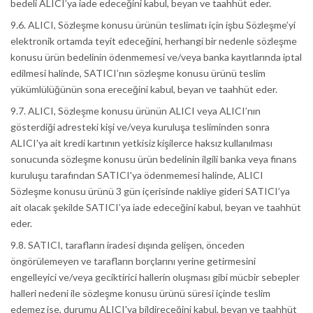
bedeli ALICI’ya iade edeceğini kabul, beyan ve taahhüt eder.
9.6. ALICI, Sözleşme konusu ürünün teslimatı için işbu Sözleşme’yi
elektronik ortamda teyit edeceğini, herhangi bir nedenle sözleşme
konusu ürün bedelinin ödenmemesi ve/veya banka kayıtlarında iptal
edilmesi halinde, SATICI’nın sözleşme konusu ürünü teslim
yükümlülüğünün sona ereceğini kabul, beyan ve taahhüt eder.
9.7. ALICI, Sözleşme konusu ürünün ALICI veya ALICI’nın
gösterdiği adresteki kişi ve/veya kuruluşa tesliminden sonra
ALICI'ya ait kredi kartının yetkisiz kişilerce haksız kullanılması
sonucunda sözleşme konusu ürün bedelinin ilgili banka veya finans
kuruluşu tarafından SATICI'ya ödenmemesi halinde, ALICI
Sözleşme konusu ürünü 3 gün içerisinde nakliye gideri SATICI’ya
ait olacak şekilde SATICI’ya iade edeceğini kabul, beyan ve taahhüt
eder.
9.8. SATICI, tarafların iradesi dışında gelişen, önceden
öngörülemeyen ve tarafların borçlarını yerine getirmesini
engelleyici ve/veya geciktirici hallerin oluşması gibi mücbir sebepler
halleri nedeni ile sözleşme konusu ürünü süresi içinde teslim
edemez ise, durumu ALICI'ya bildireceğini kabul, beyan ve taahhüt