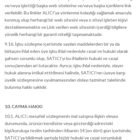
ve/veya işlettiği başka web sitelerine ve/veya başka içeriklere link
verilebilir. Bu linkler ALICI’ya yönlenme kolaylığı sağlamak amacıyla
konmuş olup herhangi bir web sitesini veya o siteyi işleten kişiyi
desteklememekte ve Link verilen web sitesinin içerdiği bilgilere
yönelik herhangi bir garanti niteliği taşımamaktadır.
9.16. İşbu sözleşme içerisinde sayılan maddelerden bir ya da
birkaçını ihlal eden üye işbu ihlal nedeniyle cezai ve hukuki olarak
şahsen sorumlu olup, SATICI’yı bu ihlallerin hukuki ve cezai
sonuçlarından ari tutacaktır. Ayrıca; işbu ihlal nedeniyle, olayın
hukuk alanına intikal ettirilmesi halinde, SATICI’nın üyeye karşı
üyelik sözleşmesine uyulmamasından dolayı tazminat talebinde
bulunma hakkı saklıdır.
10. CAYMA HAKKI
10.1. ALICI; mesafeli sözleşmenin mal satışına ilişkin olması
durumunda, ürünün kendisine veya gösterdiği adresteki
kişi/kuruluşa teslim tarihinden itibaren 14 (on dört) gün içerisinde,
SATICI’ya bildirmek şartıyla hiçbir hukuki ve cezai sorumluluk