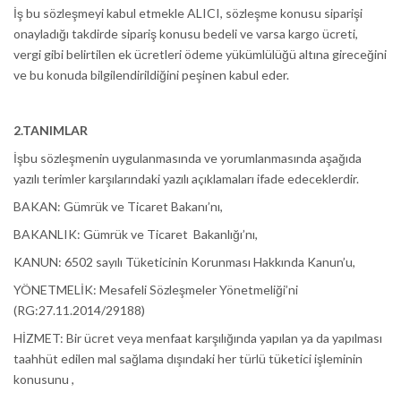
İş bu sözleşmeyi kabul etmekle ALICI, sözleşme konusu siparişi
onayladığı takdirde sipariş konusu bedeli ve varsa kargo ücreti,
vergi gibi belirtilen ek ücretleri ödeme yükümlülüğü altına gireceğini
ve bu konuda bilgilendirildiğini peşinen kabul eder.
2.TANIMLAR
İşbu sözleşmenin uygulanmasında ve yorumlanmasında aşağıda
yazılı terimler karşılarındaki yazılı açıklamaları ifade edeceklerdir.
BAKAN: Gümrük ve Ticaret Bakanı’nı,
BAKANLIK: Gümrük ve Ticaret Bakanlığı’nı,
KANUN: 6502 sayılı Tüketicinin Korunması Hakkında Kanun’u,
YÖNETMELİK: Mesafeli Sözleşmeler Yönetmeliği’ni
(RG:27.11.2014/29188)
HİZMET: Bir ücret veya menfaat karşılığında yapılan ya da yapılması
taahhüt edilen mal sağlama dışındaki her türlü tüketici işleminin
konusunu ,