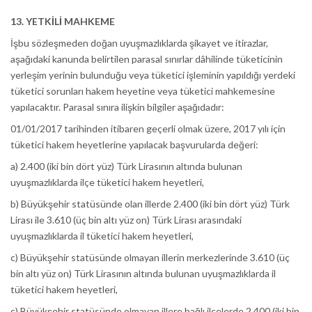
13. YETKİLİ MAHKEME
İşbu sözleşmeden doğan uyuşmazlıklarda şikayet ve itirazlar,
aşağıdaki kanunda belirtilen parasal sınırlar dâhilinde tüketicinin
yerleşim yerinin bulunduğu veya tüketici işleminin yapıldığı yerdeki
tüketici sorunları hakem heyetine veya tüketici mahkemesine
yapılacaktır. Parasal sınıra ilişkin bilgiler aşağıdadır:
01/01/2017 tarihinden itibaren geçerli olmak üzere, 2017 yılı için
tüketici hakem heyetlerine yapılacak başvurularda değeri:
a) 2.400 (iki bin dört yüz) Türk Lirasının altında bulunan
uyuşmazlıklarda ilçe tüketici hakem heyetleri,
b) Büyükşehir statüsünde olan illerde 2.400 (iki bin dört yüz) Türk
Lirası ile 3.610 (üç bin altı yüz on) Türk Lirası arasındaki
uyuşmazlıklarda il tüketici hakem heyetleri,
c) Büyükşehir statüsünde olmayan illerin merkezlerinde 3.610 (üç
bin altı yüz on) Türk Lirasının altında bulunan uyuşmazlıklarda il
tüketici hakem heyetleri,
ç) Büyükşehir statüsünde olmayan illere bağlı ilçelerde 2.400 (iki bin