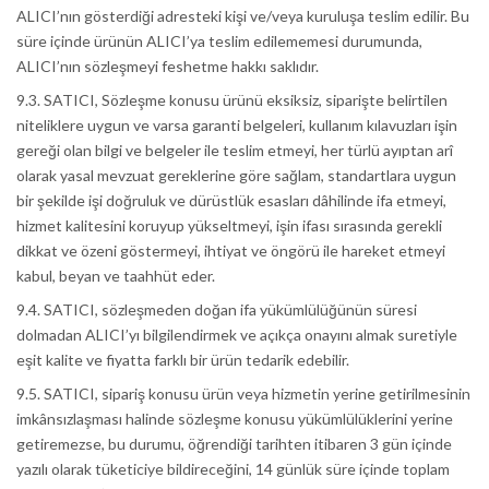
ALICI’nın gösterdiği adresteki kişi ve/veya kuruluşa teslim edilir. Bu
süre içinde ürünün ALICI’ya teslim edilememesi durumunda,
ALICI’nın sözleşmeyi feshetme hakkı saklıdır.
9.3. SATICI, Sözleşme konusu ürünü eksiksiz, siparişte belirtilen
niteliklere uygun ve varsa garanti belgeleri, kullanım kılavuzları işin
gereği olan bilgi ve belgeler ile teslim etmeyi, her türlü ayıptan arî
olarak yasal mevzuat gereklerine göre sağlam, standartlara uygun
bir şekilde işi doğruluk ve dürüstlük esasları dâhilinde ifa etmeyi,
hizmet kalitesini koruyup yükseltmeyi, işin ifası sırasında gerekli
dikkat ve özeni göstermeyi, ihtiyat ve öngörü ile hareket etmeyi
kabul, beyan ve taahhüt eder.
9.4. SATICI, sözleşmeden doğan ifa yükümlülüğünün süresi
dolmadan ALICI’yı bilgilendirmek ve açıkça onayını almak suretiyle
eşit kalite ve fiyatta farklı bir ürün tedarik edebilir.
9.5. SATICI, sipariş konusu ürün veya hizmetin yerine getirilmesinin
imkânsızlaşması halinde sözleşme konusu yükümlülüklerini yerine
getiremezse, bu durumu, öğrendiği tarihten itibaren 3 gün içinde
yazılı olarak tüketiciye bildireceğini, 14 günlük süre içinde toplam