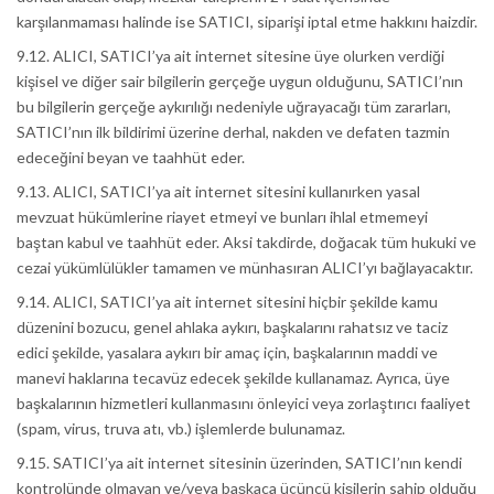
karşılanmaması halinde ise SATICI, siparişi iptal etme hakkını haizdir.
9.12. ALICI, SATICI’ya ait internet sitesine üye olurken verdiği
kişisel ve diğer sair bilgilerin gerçeğe uygun olduğunu, SATICI’nın
bu bilgilerin gerçeğe aykırılığı nedeniyle uğrayacağı tüm zararları,
SATICI’nın ilk bildirimi üzerine derhal, nakden ve defaten tazmin
edeceğini beyan ve taahhüt eder.
9.13. ALICI, SATICI’ya ait internet sitesini kullanırken yasal
mevzuat hükümlerine riayet etmeyi ve bunları ihlal etmemeyi
baştan kabul ve taahhüt eder. Aksi takdirde, doğacak tüm hukuki ve
cezai yükümlülükler tamamen ve münhasıran ALICI’yı bağlayacaktır.
9.14. ALICI, SATICI’ya ait internet sitesini hiçbir şekilde kamu
düzenini bozucu, genel ahlaka aykırı, başkalarını rahatsız ve taciz
edici şekilde, yasalara aykırı bir amaç için, başkalarının maddi ve
manevi haklarına tecavüz edecek şekilde kullanamaz. Ayrıca, üye
başkalarının hizmetleri kullanmasını önleyici veya zorlaştırıcı faaliyet
(spam, virus, truva atı, vb.) işlemlerde bulunamaz.
9.15. SATICI’ya ait internet sitesinin üzerinden, SATICI’nın kendi
kontrolünde olmayan ve/veya başkaca üçüncü kişilerin sahip olduğu