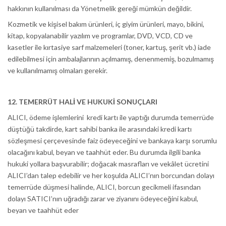
hakkının kullanılması da Yönetmelik gereği mümkün değildir.
Kozmetik ve kişisel bakım ürünleri, iç giyim ürünleri, mayo, bikini,
kitap, kopyalanabilir yazılım ve programlar, DVD, VCD, CD ve
kasetler ile kırtasiye sarf malzemeleri (toner, kartuş, şerit vb.) iade
edilebilmesi için ambalajlarının açılmamış, denenmemiş, bozulmamış
ve kullanılmamış olmaları gerekir.
12. TEMERRÜT HALİ VE HUKUKİ SONUÇLARI
ALICI, ödeme işlemlerini kredi kartı ile yaptığı durumda temerrüde
düştüğü takdirde, kart sahibi banka ile arasındaki kredi kartı
sözleşmesi çerçevesinde faiz ödeyeceğini ve bankaya karşı sorumlu
olacağını kabul, beyan ve taahhüt eder. Bu durumda ilgili banka
hukuki yollara başvurabilir; doğacak masrafları ve vekâlet ücretini
ALICI’dan talep edebilir ve her koşulda ALICI’nın borcundan dolayı
temerrüde düşmesi halinde, ALICI, borcun gecikmeli ifasından
dolayı SATICI’nın uğradığı zarar ve ziyanını ödeyeceğini kabul,
beyan ve taahhüt eder