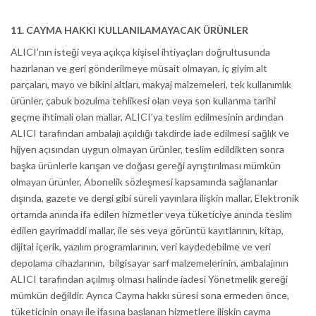
11. CAYMA HAKKI KULLANILAMAYACAK ÜRÜNLER
ALICI’nın isteği veya açıkça kişisel ihtiyaçları doğrultusunda
hazırlanan ve geri gönderilmeye müsait olmayan, iç giyim alt
parçaları, mayo ve bikini altları, makyaj malzemeleri, tek kullanımlık
ürünler, çabuk bozulma tehlikesi olan veya son kullanma tarihi
geçme ihtimali olan mallar, ALICI’ya teslim edilmesinin ardından
ALICI tarafından ambalajı açıldığı takdirde iade edilmesi sağlık ve
hijyen açısından uygun olmayan ürünler, teslim edildikten sonra
başka ürünlerle karışan ve doğası gereği ayrıştırılması mümkün
olmayan ürünler, Abonelik sözleşmesi kapsamında sağlananlar
dışında, gazete ve dergi gibi süreli yayınlara ilişkin mallar, Elektronik
ortamda anında ifa edilen hizmetler veya tüketiciye anında teslim
edilen gayrimaddi mallar, ile ses veya görüntü kayıtlarının, kitap,
dijital içerik, yazılım programlarının, veri kaydedebilme ve veri
depolama cihazlarının, bilgisayar sarf malzemelerinin, ambalajının
ALICI tarafından açılmış olması halinde iadesi Yönetmelik gereği
mümkün değildir. Ayrıca Cayma hakkı süresi sona ermeden önce,
tüketicinin onayı ile ifasına başlanan hizmetlere ilişkin cayma