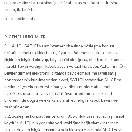
Fatura teslim : Fatura sipariş teslimatı sırasında fatura adresine
sipariş ile birlikte
teslim edilecektir.
9. GENEL HÜKÜMLER
9.1. ALICI, SATICI’ya ait internet sitesinde sözleşme konusu
ürünün temel nitelikleri, satış fiyatı ve ödeme şekli ile teslimata
ilişkin ön bilgileri okuyup, bilgi sahibi olduğunu, elektronik ortamda
gerekli teyidi verdiğini kabul, beyan ve taahhüt eder. ALICI’nın; Ön
Bilgilendirmeyi elektronik ortamda teyit etmesi, mesafeli satış
sözleşmesinin kurulmasından evvel, SATICI tarafından ALICI' ya
verilmesi gereken adresi, siparişi verilen ürünlere ait temel
özellikleri, ürünlerin vergiler dâhil fiyatını, ödeme ve teslimat
bilgilerini de doğru ve eksiksiz olarak edindiğini kabul, beyan ve
taahhüt eder.
9.2. Sözleşme konusu her bir ürün, 30 günlük yasal süreyi aşmamak
kaydı ile ALICI' nın yerleşim yeri uzaklığına bağlı olarak internet
sitesindeki ön bilgiler kısmında belirtilen süre zarfında ALICI veya