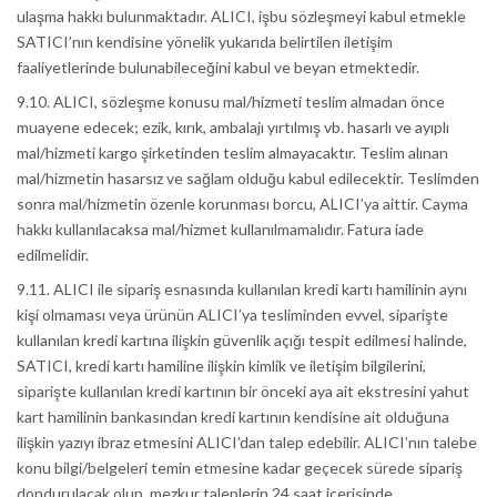
ulaşma hakkı bulunmaktadır. ALICI, işbu sözleşmeyi kabul etmekle
SATICI’nın kendisine yönelik yukarıda belirtilen iletişim
faaliyetlerinde bulunabileceğini kabul ve beyan etmektedir.
9.10. ALICI, sözleşme konusu mal/hizmeti teslim almadan önce
muayene edecek; ezik, kırık, ambalajı yırtılmış vb. hasarlı ve ayıplı
mal/hizmeti kargo şirketinden teslim almayacaktır. Teslim alınan
mal/hizmetin hasarsız ve sağlam olduğu kabul edilecektir. Teslimden
sonra mal/hizmetin özenle korunması borcu, ALICI’ya aittir. Cayma
hakkı kullanılacaksa mal/hizmet kullanılmamalıdır. Fatura iade
edilmelidir.
9.11. ALICI ile sipariş esnasında kullanılan kredi kartı hamilinin aynı
kişi olmaması veya ürünün ALICI’ya tesliminden evvel, siparişte
kullanılan kredi kartına ilişkin güvenlik açığı tespit edilmesi halinde,
SATICI, kredi kartı hamiline ilişkin kimlik ve iletişim bilgilerini,
siparişte kullanılan kredi kartının bir önceki aya ait ekstresini yahut
kart hamilinin bankasından kredi kartının kendisine ait olduğuna
ilişkin yazıyı ibraz etmesini ALICI’dan talep edebilir. ALICI’nın talebe
konu bilgi/belgeleri temin etmesine kadar geçecek sürede sipariş
dondurulacak olup, mezkur taleplerin 24 saat içerisinde