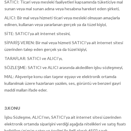
SATICI: Ticari veya mesleki faaliyetleri kapsamında tüketiciye mal
sunan veya mal sunan adına veya hesabına hareket eden şirketi,
ALICI: Bir mal veya hizmeti ticari veya mesleki olmayan amaçlarla
edinen, kullanan veya yararlanan gerçek ya da tüzel kişiyi,
SİTE: SATICI’ya ait internet sitesini,
SİPARİŞ VEREN: Bir mal veya hizmeti SATICI’ya ait internet sitesi
üzerinden talep eden gerçek ya da tüzel kişiyi,
TARAFLAR: SATICI ve ALICI’yı,
SÖZLEŞME: SATICI ve ALICI arasında akdedilen işbu sözleşmeyi,
MAL: Alışverişe konu olan taşınır eşyayı ve elektronik ortamda
kullanılmak üzere hazırlanan yazılım, ses, görüntü ve benzeri gayri
maddi malları ifade eder.
3.KONU
İşbu Sözleşme, ALICI’nın, SATICI’ya ait internet sitesi üzerinden
elektronik ortamda siparişini verdiği aşağıda nitelikleri ve satış fiyatı
belirtilen ürünün satışı ve teslimi ile ilgili olarak 6502 sayılı