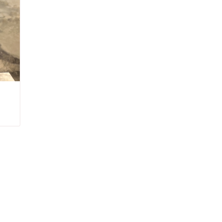
💕 Göz Kamaştıran Pırlanta Ürünlerde %50 İndirim 💕