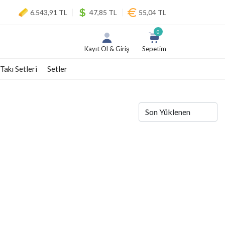
6.543,91 TL
47,85 TL
55,04 TL
0
Kayıt Ol & Giriş
Sepetim
 Takı Setleri
Setler