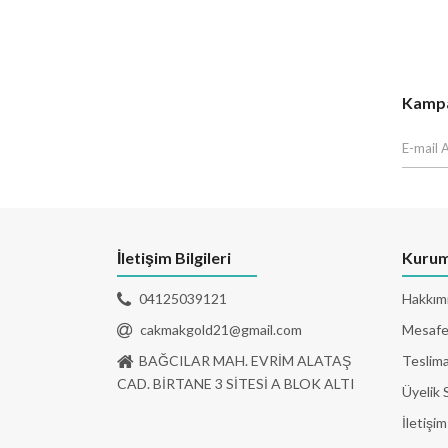
Kampan
İletişim Bilgileri
Kurum
04125039121
Hakkım
cakmakgold21@gmail.com
Mesafel
BAĞCILAR MAH. EVRİM ALATAŞ
Teslima
CAD. BİRTANE 3 SİTESİ A BLOK ALTI
Üyelik 
İletişim