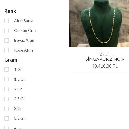
Renk
Altın Sarısı
Gümüş Grisi
Beyaz Altın
Rose Altın
Zincir
SİNGAPUR ZİNCİR
Gram
40.410,00 TL
1 Gr.
1.5 Gr.
2 Gr.
2.5 Gr.
3 Gr.
3.5 Gr.
4 Gr.