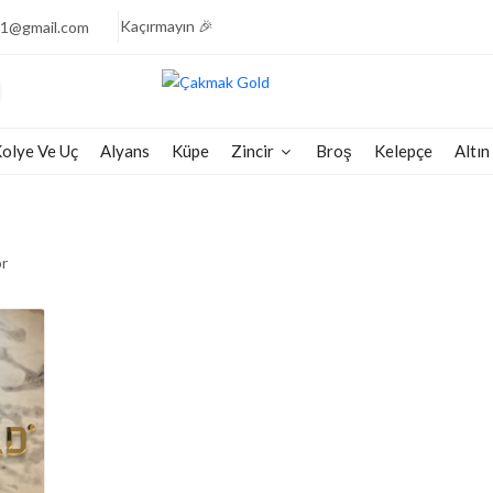
🎉 Işıltının Zarafeti, Fiyatlarla Yarışıyor Fırsatı
Kaçırmayın 🎉
1@gmail.com
💎 Pırlantanın Muhteşem Parıltısı, Şimdi Yarı Fiyata
Sizlerle 💎
🧚🏻‍♀️ Göz Kamaştıran Pırlantalarda Fiyatların
Şaşırtıcılığı🧚🏻‍♀️
olye Ve Uç
Alyans
Küpe
Zincir
Broş
Kelepçe
Altın
💠 Pırlantanın Büyülü Parıltısı, Yarı Fiyata Sizi Bekliyor
💠
💕 Göz Kamaştıran Pırlanta Ürünlerde %50 İndirim 💕
🎈 Pırlantanın Işıltısına Şimdi Yarı Fiyata Sahip
or
Olun 🎈
🎉 Işıltının Zarafeti, Fiyatlarla Yarışıyor Fırsatı
Kaçırmayın 🎉
💎 Pırlantanın Muhteşem Parıltısı, Şimdi Yarı Fiyata
Sizlerle 💎
🧚🏻‍♀️ Göz Kamaştıran Pırlantalarda Fiyatların
Şaşırtıcılığı🧚🏻‍♀️
💠 Pırlantanın Büyülü Parıltısı, Yarı Fiyata Sizi Bekliyor
💠