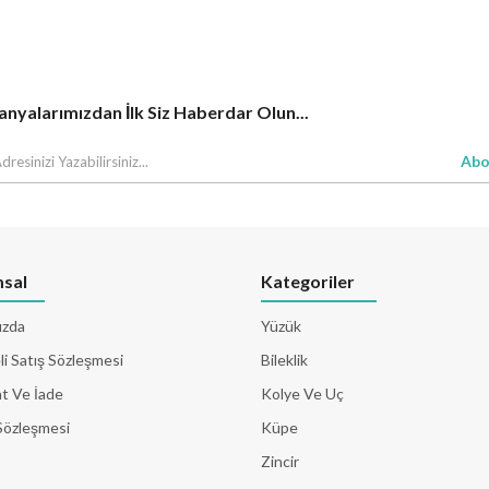
yalarımızdan İlk Siz Haberdar Olun...
Abo
sal
Kategoriler
ızda
Yüzük
i Satış Sözleşmesi
Bileklik
t Ve İade
Kolye Ve Uç
Sözleşmesi
Küpe
Zincir