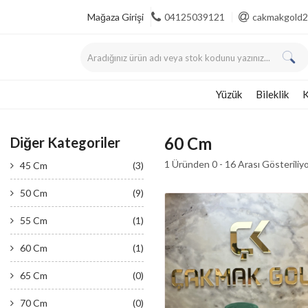
Mağaza Girişi
04125039121
cakmakgold2
Yüzük
Bileklik
K
60 Cm
Diğer Kategoriler
1 Üründen 0 - 16 Arası Gösteriliy
45 Cm
(3)
50 Cm
(9)
55 Cm
(1)
60 Cm
(1)
65 Cm
(0)
70 Cm
(0)