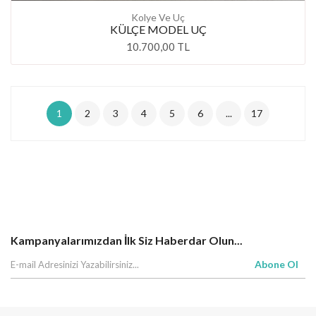
Kolye Ve Uç
KÜLÇE MODEL UÇ
10.700,00 TL
1
2
3
4
5
6
...
17
Kampanyalarımızdan İlk Siz Haberdar Olun...
Abone Ol