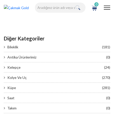
0
Diğer Kategoriler
Bileklik
(181)
Antika Ürünlerimiz
(0)
Kelepçe
(24)
Kolye Ve Uç
(270)
Küpe
(281)
Saat
(0)
Takım
(0)