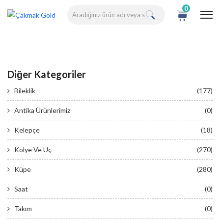
0
Diğer Kategoriler
Bileklik
(177)
Antika Ürünlerimiz
(0)
Kelepçe
(18)
Kolye Ve Uç
(270)
Küpe
(280)
Saat
(0)
Takım
(0)