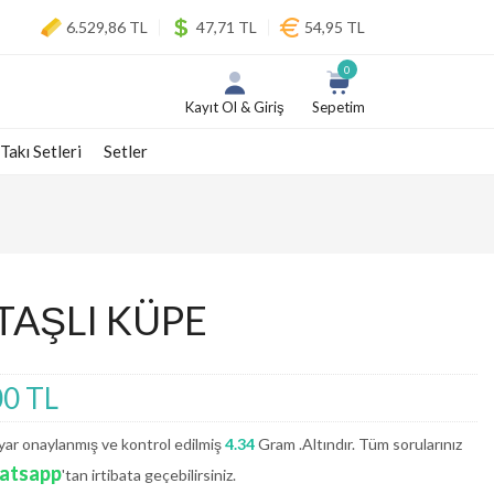
6.529,86 TL
47,71 TL
54,95 TL
0
Kayıt Ol & Giriş
Sepetim
 Takı Setleri
Setler
TAŞLI KÜPE
00 TL
ar onaylanmış ve kontrol edilmiş
4.34
Gram .Altındır. Tüm sorularınız
atsapp
'tan irtibata geçebilirsiniz.