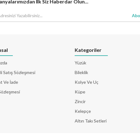
yalarımızdan İlk Siz Haberdar Olun...
Abo
sal
Kategoriler
ızda
Yüzük
i Satış Sözleşmesi
Bileklik
t Ve İade
Kolye Ve Uç
Sözleşmesi
Küpe
Zincir
Kelepçe
Altın Takı Setleri