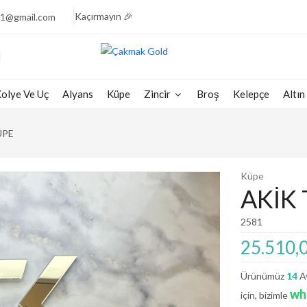
🎉 Işıltının Zarafeti, Fiyatlarla Yarışıyor Fırsatı
Kaçırmayın 🎉
1@gmail.com
💎 Pırlantanın Muhteşem Parıltısı, Şimdi Yarı Fiyata
Sizlerle 💎
🧚🏻‍♀️ Göz Kamaştıran Pırlantalarda Fiyatların
Şaşırtıcılığı🧚🏻‍♀️
olye Ve Uç
Alyans
Küpe
Zincir
Broş
Kelepçe
Altın
💠 Pırlantanın Büyülü Parıltısı, Yarı Fiyata Sizi Bekliyor
💠
💕 Göz Kamaştıran Pırlanta Ürünlerde %50 İndirim 💕
ÜPE
🎈 Pırlantanın Işıltısına Şimdi Yarı Fiyata Sahip
Olun 🎈
Küpe
🎉 Işıltının Zarafeti, Fiyatlarla Yarışıyor Fırsatı
AKİK 
Kaçırmayın 🎉
💎 Pırlantanın Muhteşem Parıltısı, Şimdi Yarı Fiyata
2581
Sizlerle 💎
25.510,
🧚🏻‍♀️ Göz Kamaştıran Pırlantalarda Fiyatların
Şaşırtıcılığı🧚🏻‍♀️
Ürünümüz
14
Ay
💠 Pırlantanın Büyülü Parıltısı, Yarı Fiyata Sizi Bekliyor
wh
için, bizimle
💠