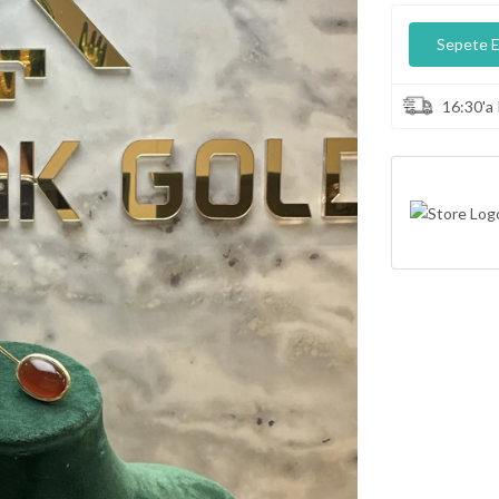
💕 Göz Kamaştıran Pırlanta Ürünlerde %50 İndirim 💕
Sepete E
16:30'a 