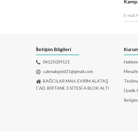
Kampan
İletişim Bilgileri
Kurum
04125039121
Hakkım
cakmakgold21@gmail.com
Mesafel
BAĞCILAR MAH. EVRİM ALATAŞ
Teslima
CAD. BİRTANE 3 SİTESİ A BLOK ALTI
Üyelik 
İletişim