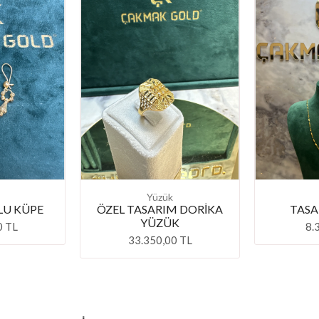
Yüzük
LU KÜPE
ÖZEL TASARIM DORİKA
TASA
YÜZÜK
0 TL
8.
33.350,00 TL