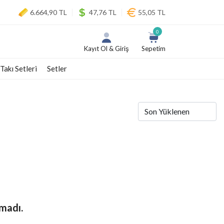
6.664,90 TL
47,76 TL
55,05 TL
0
Kayıt Ol & Giriş
Sepetim
 Takı Setleri
Setler
madı.