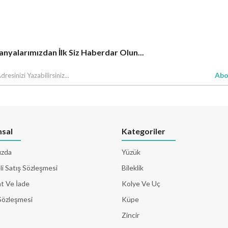
yalarımızdan İlk Siz Haberdar Olun...
Abo
sal
Kategoriler
ızda
Yüzük
i Satış Sözleşmesi
Bileklik
t Ve İade
Kolye Ve Uç
Sözleşmesi
Küpe
Zincir