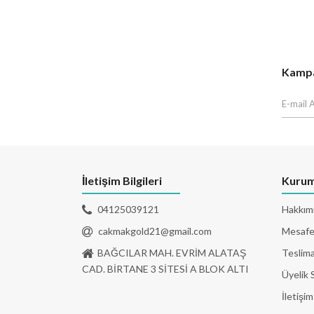
Kampan
İletişim Bilgileri
Kurum
04125039121
Hakkım
cakmakgold21@gmail.com
Mesafel
BAĞCILAR MAH. EVRİM ALATAŞ
Teslima
CAD. BİRTANE 3 SİTESİ A BLOK ALTI
Üyelik 
İletişim