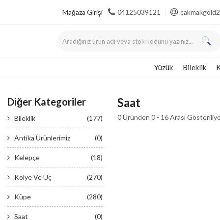
Mağaza Girişi
04125039121
cakmakgold2
Yüzük
Bileklik
K
Saat
Diğer Kategoriler
0 Üründen 0 - 16 Arası Gösteriliy
Bileklik
(177)
Antika Ürünlerimiz
(0)
Kelepçe
(18)
Kolye Ve Uç
(270)
Küpe
(280)
Saat
(0)