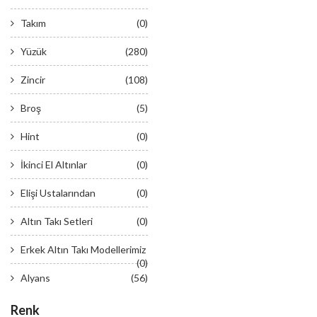
Takım
(0)
Yüzük
(280)
Zincir
(108)
Broş
(5)
Hint
(0)
İkinci El Altınlar
(0)
Elişi Ustalarından
(0)
Altın Takı Setleri
(0)
Erkek Altın Takı Modellerimiz
(0)
Alyans
(56)
Renk