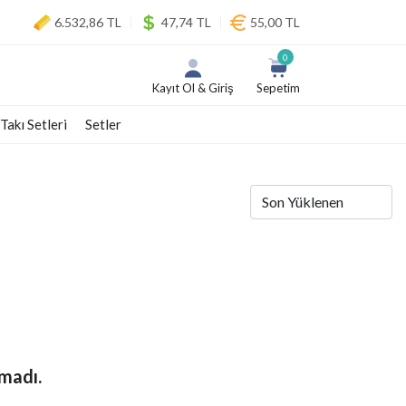
6.532,86 TL
47,74 TL
55,00 TL
0
Kayıt Ol & Giriş
Sepetim
 Takı Setleri
Setler
madı.