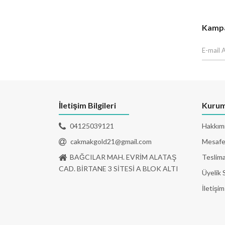
Kampan
İletişim Bilgileri
Kurum
04125039121
Hakkım
cakmakgold21@gmail.com
Mesafel
BAĞCILAR MAH. EVRİM ALATAŞ
Teslima
CAD. BİRTANE 3 SİTESİ A BLOK ALTI
Üyelik 
İletişim