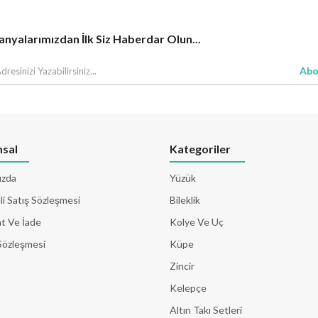
yalarımızdan İlk Siz Haberdar Olun...
Abo
sal
Kategoriler
ızda
Yüzük
i Satış Sözleşmesi
Bileklik
t Ve İade
Kolye Ve Uç
Sözleşmesi
Küpe
Zincir
Kelepçe
Altın Takı Setleri