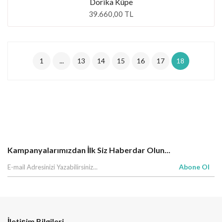
Dorika Küpe
39.660,00 TL
1
...
13
14
15
16
17
18
Kampanyalarımızdan İlk Siz Haberdar Olun...
Abone Ol
İletişim Bilgileri