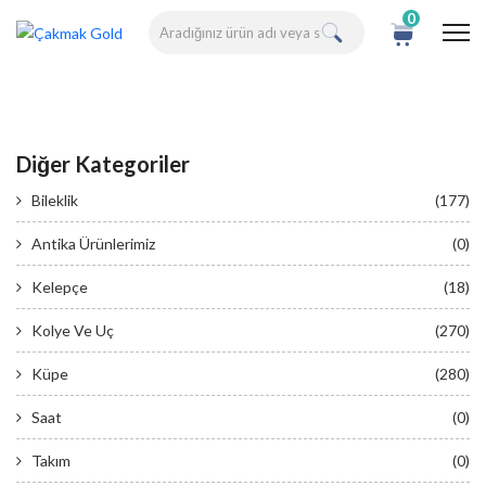
0
Diğer Kategoriler
Bileklik
(177)
Antika Ürünlerimiz
(0)
Kelepçe
(18)
Kolye Ve Uç
(270)
Küpe
(280)
Saat
(0)
Takım
(0)